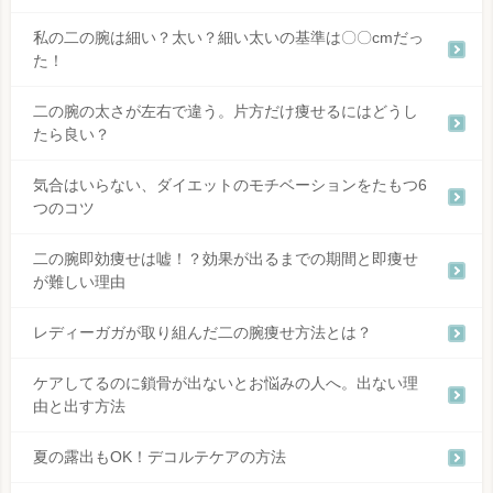
私の二の腕は細い？太い？細い太いの基準は〇〇cmだっ
た！
二の腕の太さが左右で違う。片方だけ痩せるにはどうし
たら良い？
気合はいらない、ダイエットのモチベーションをたもつ6
つのコツ
二の腕即効痩せは嘘！？効果が出るまでの期間と即痩せ
が難しい理由
レディーガガが取り組んだ二の腕痩せ方法とは？
ケアしてるのに鎖骨が出ないとお悩みの人へ。出ない理
由と出す方法
夏の露出もOK！デコルテケアの方法