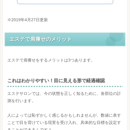
エステで肩痩せのメリット
これはわかりやすい！目に見える形
※2019年4月27日更新
で経過確認
エステならではの施術と雰囲気でモ
エステで肩痩せのメリット
チベーション維持！
エステで肩痩せのデメリット
エステで肩痩せをするメリットは3つあります。
確実な効果がすぐに表れるわけでは
ない
これはわかりやすい！目に見える形で経過確認
やっぱりだけど……お金がかかる！
エステサロンでは、今の状態を正しく知るために、各部位の計
痛みに負けないやる気もちょっとだ
測を行います。
け必要
人によっては恥ずかしく感じるかもしれませんが、数値に表す
肩痩せするためにエステに通うなら二
ことで目を背けている現実を受け入れ、具体的な目標を設定す
の腕コースがおすすめ！
ることができるんですよ。