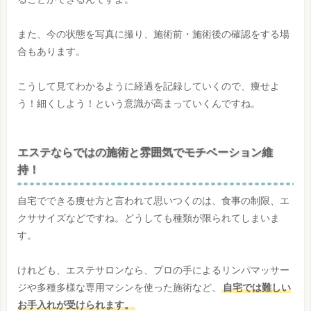
二の腕コース
また、今の状態を写真に撮り、施術前・施術後の確認をする場
上半身コース
合もあります。
元エステティシャンが実体験からセレ
こうして見てわかるように経過を記録していくので、痩せよ
クト！肩痩せにおすすめのエステラン
う！細くしよう！という意識が高まっていくんですね。
キング
まとめ：肩痩せコースはなくても肩痩
エステならではの施術と雰囲気でモチベーション維
せできるエステメニューはある！
持！
自宅でできる痩せ方と言われて思いつくのは、食事の制限、エ
クササイズなどですね。どうしても種類が限られてしまいま
す。
けれども、エステサロンなら、プロの手によるリンパマッサー
ジや多種多様な専用マシンを使った施術など、
自宅では難しい
お手入れが受けられます。