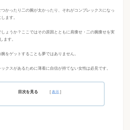
ごつかったり二の腕が太かったり、それがコンプレックスになっ
にします。
でしょうか？ここではその原因とともに肩痩せ・二の腕痩せを実
します。
の腕をゲットすることも夢ではありません。
レックスがあるために薄着に自信が持てない女性は必見です。
目次を見る
原因は？実は二の腕の太さと関係大！
るのはここが原因！
腕も太くする