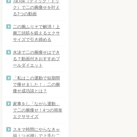
TikTok（ティック・トッ
ク）で二の腕痩せを叶え
る7つの動画
二の腕ふりそで解消！上
腕三頭筋を鍛えるエクサ
サイズで引き締める
水泳で二の腕痩せはでき
る？動画付きおすすめプ
ールダイエット
「私はこの運動で短期間
で痩せました！」二の腕
痩せ成功談とは？
家事をし「ながら運動」
で二の腕痩せ！4つの簡単
エクササイズ
スキマ時間にやらなきゃ
損！ツボ押しで上手な二