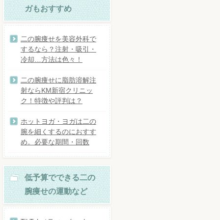
ガもおすすめ
二の腕痩せを美容外科で
するなら？注射・吸引・
冷却…方法は色々！
二の腕痩せに脂肪溶解注
射ならKM新宿クリニッ
ク！特徴や評判は？
ホットヨガ・ヨガは二の
腕を細くするのにおすす
め。必要な期間・回数
低予算でできる二の
腕痩せの運動など