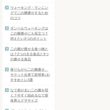
ウォーキング・ランニン
グで二の腕痩せするため
のコツ
ダンベルウォーキングは
二の腕痩せにも役立つ？
抑えたい3つのポイント
二の腕が痩せる食べ物と
は？2つの太る食品と3つ
の痩せる食品
座りながら二の腕痩せ、
サクッと出来て超簡単♪お
すすめトレ3選
なで肩が太い二の腕を招
く？今すぐ始めるなで肩
改善エクササイズ