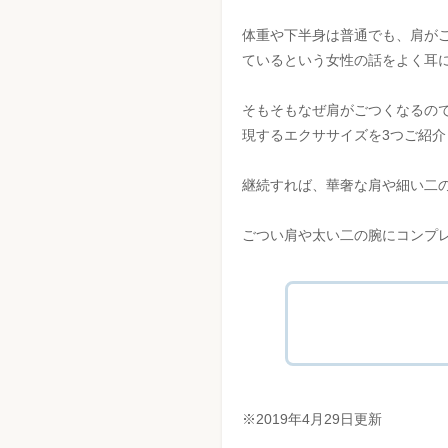
体重や下半身は普通でも、肩が
ているという女性の話をよく耳
そもそもなぜ肩がごつくなるの
現するエクササイズを3つご紹介
継続すれば、華奢な肩や細い二
ごつい肩や太い二の腕にコンプ
肩がごつくなる
肩がごつくな
※2019年4月29日更新
肩こりが二の