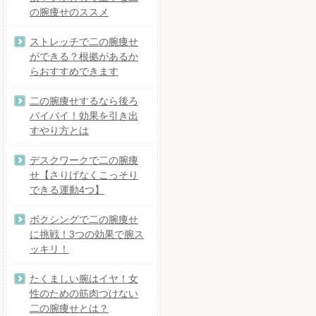
の腕痩せのススメ
ストレッチで二の腕痩せ
ができる？根拠があるか
らおすすめできます
二の腕痩せするなら後ろ
バイバイ！効果を引き出
すやり方とは
デスクワークで二の腕痩
せ【さりげなくこっそり
できる運動4つ】
ボクシングで二の腕痩せ
に挑戦！3つの効果で腕ス
ッキリ！
たくましい腕はイヤ！女
性のための筋肉つけない
二の腕痩せとは？