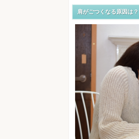
肩がごつくなる原因は？
肩こりが二の
そもそも日本
すっきり気持ち
3選
カンタン肩回
肩も二の腕も
使うのはフェ
イズ
まとめ：肩と二
とが大事。