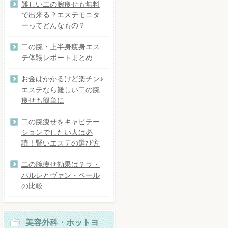
難しい二の腕痩せも無料
で出来る？エステモニタ
ーってどんなもの？
二の腕・上半身痩身エス
テ体験レポートまとめ
お金はかかるけど楽チン♪
エステなら難しい二の腕
痩せも簡単に
二の腕痩せをキャビテー
ションでしたい人は必
読！賢いエステの選び方
二の腕痩せ効果は？ラ・
パルレとヴァン・ベール
の比較
美容外科・ホットヨ